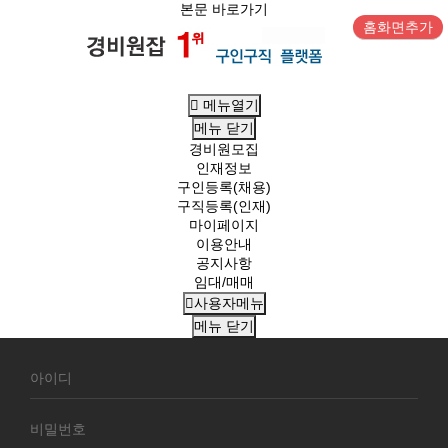
본문 바로가기
홈화면추가
메뉴열기
메뉴
닫기
경비원모집
인재정보
구인등록(채용)
구직등록(인재)
마이페이지
이용안내
공지사항
임대/매매
사용자메뉴
메뉴
닫기
회
원
로
그
인